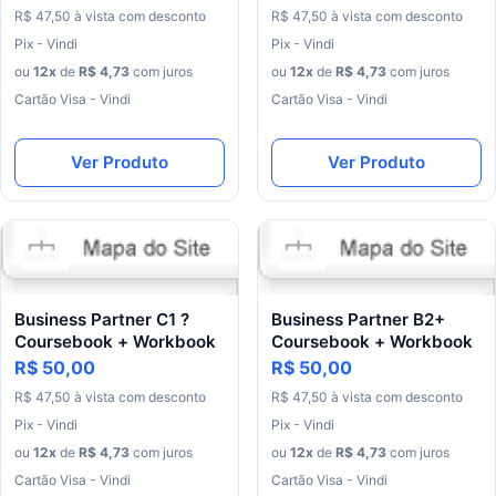
R$
47
,
50
à
vista
com
desconto
R$
47
,
50
à
vista
com
desconto
Pix - Vindi
Pix - Vindi
ou
12
x
de
R$
4
,
73
com juros
ou
12
x
de
R$
4
,
73
com juros
Cartão Visa - Vindi
Cartão Visa - Vindi
Ver Produto
Ver Produto
Business Partner C1 ?
Business Partner B2+
Coursebook + Workbook
Coursebook + Workbook
R$ 50,00
R$ 50,00
R$
47
,
50
à
vista
com
desconto
R$
47
,
50
à
vista
com
desconto
Pix - Vindi
Pix - Vindi
ou
12
x
de
R$
4
,
73
com juros
ou
12
x
de
R$
4
,
73
com juros
Cartão Visa - Vindi
Cartão Visa - Vindi