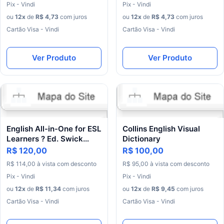
Pix - Vindi
Pix - Vindi
ou
12
x
de
R$
4
,
73
com juros
ou
12
x
de
R$
4
,
73
com juros
Cartão Visa - Vindi
Cartão Visa - Vindi
Ver Produto
Ver Produto
English All-in-One for ESL
Collins English Visual
Learners ? Ed. Swick
Dictionary
(2nd Edition)
R$ 120,00
R$ 100,00
R$
114
,
00
à
vista
com
desconto
R$
95
,
00
à
vista
com
desconto
Pix - Vindi
Pix - Vindi
ou
12
x
de
R$
11
,
34
com juros
ou
12
x
de
R$
9
,
45
com juros
Cartão Visa - Vindi
Cartão Visa - Vindi