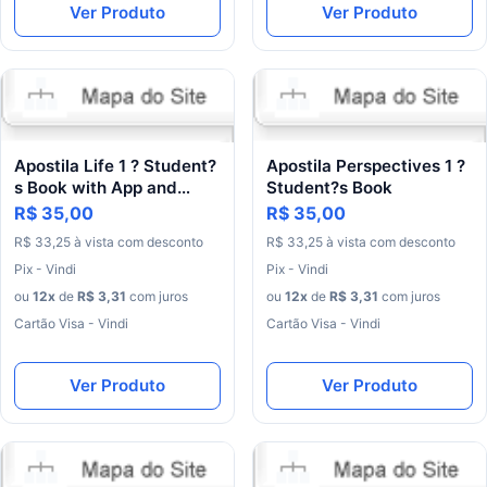
Ver Produto
Ver Produto
Apostila Life 1 ? Student?
Apostila Perspectives 1 ?
s Book with App and
Student?s Book
MyLife Online (American)
R$ 35,00
R$ 35,00
? 2ª Edição
R$
33
,
25
à
vista
com
desconto
R$
33
,
25
à
vista
com
desconto
Pix - Vindi
Pix - Vindi
ou
12
x
de
R$
3
,
31
com juros
ou
12
x
de
R$
3
,
31
com juros
Cartão Visa - Vindi
Cartão Visa - Vindi
Ver Produto
Ver Produto