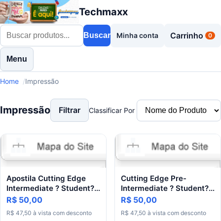
Techmaxx
Carrinho
Buscar
Minha conta
0
Menu
Home
Impressão
Impressão
Filtrar
Classificar Por
Apostila Cutting Edge
Cutting Edge Pre-
Intermediate ? Student?s
Intermediate ? Student?s
Book
Book + Workbook
R$ 50,00
R$ 50,00
R$
47
,
50
à
vista
com
desconto
R$
47
,
50
à
vista
com
desconto