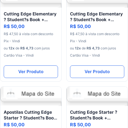
Cutting Edge Elementary
Cutting Edge Elementary
? Student?s Book +
? Student?s Book +
Workbook
Workbook
R$ 50,00
R$ 50,00
R$
47
,
50
à
vista
com
desconto
R$
47
,
50
à
vista
com
desconto
Pix - Vindi
Pix - Vindi
ou
12
x
de
R$
4
,
73
com juros
ou
12
x
de
R$
4
,
73
com juros
Cartão Visa - Vindi
Cartão Visa - Vindi
Ver Produto
Ver Produto
Apostilas Cutting Edge
Cutting Edge Starter ?
Starter ? Student?s Book
Student?s Book +
+ Workbook
Workbook
R$ 50,00
R$ 50,00