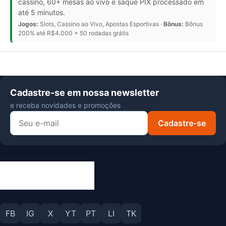
cassino, 60+ mesas ao vivo e saque PIX processado em
até 5 minutos.
Jogos:
Slots, Cassino ao Vivo, Apostas Esportivas ·
Bônus:
Bônus
200% até R$4.000 + 50 rodadas grátis
Cadastre-se em nossa newsletter
e receba novidades e promoções
Cadastre-se
FB
IG
X
YT
PT
LI
TK