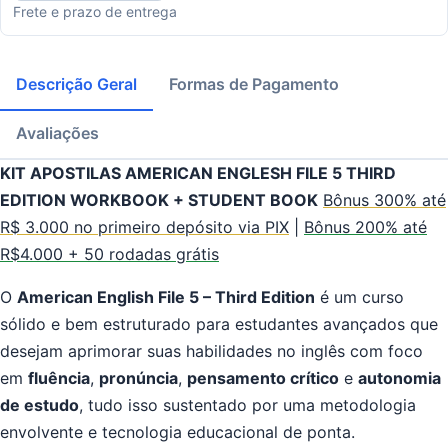
Frete e prazo de entrega
Descrição Geral
Formas de Pagamento
Avaliações
KIT APOSTILAS AMERICAN ENGLESH FILE 5 THIRD
EDITION WORKBOOK + STUDENT BOOK
Bônus 300% até
R$ 3.000 no primeiro depósito via PIX
|
Bônus 200% até
R$4.000 + 50 rodadas grátis
O
American English File 5 – Third Edition
é um curso
sólido e bem estruturado para estudantes avançados que
desejam aprimorar suas habilidades no inglês com foco
em
fluência
,
pronúncia
,
pensamento crítico
e
autonomia
de estudo
, tudo isso sustentado por uma metodologia
envolvente e tecnologia educacional de ponta.