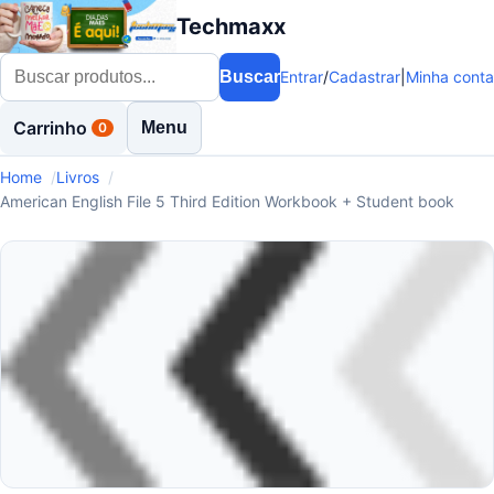
Techmaxx
Buscar
Entrar
/
Cadastrar
|
Minha conta
Carrinho
Menu
0
Home
Livros
American English File 5 Third Edition Workbook + Student book