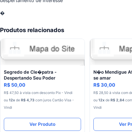
despertamento de interesse
�
Produtos relacionados
Segredo de Cle�patra -
N�o Mendigue Af
Despertando Seu Poder
se amar
R$ 50,00
R$ 30,00
R$ 47,50
à vista
com desconto
Pix - Vindi
R$ 28,50
à vista
com d
ou
12x
de
R$ 4,73
com juros
Cartão Visa -
ou
12x
de
R$ 2,84
com
Vindi
Vindi
Ver Produto
Ver P