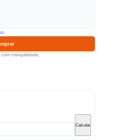
os
mprar
com tranquilidade.
Calcular