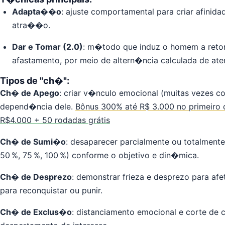
Adapta��o
: ajuste comportamental para criar afinid
atra��o.
Dar e Tomar (2.0)
: m�todo que induz o homem a ret
afastamento, por meio de altern�ncia calculada de a
Tipos de "ch�":
Ch� de Apego
: criar v�nculo emocional (muitas vezes c
depend�ncia dele.
Bônus 300% até R$ 3.000 no primeiro d
R$4.000 + 50 rodadas grátis
Ch� de Sumi�o
: desaparecer parcialmente ou totalmente
50 %, 75 %, 100 %) conforme o objetivo e din�mica.
Ch� de Desprezo
: demonstrar frieza e desprezo para afe
para reconquistar ou punir.
Ch� de Exclus�o
: distanciamento emocional e corte de 