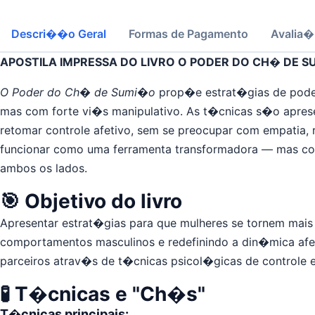
Descri��o Geral
Formas de Pagamento
Avalia
APOSTILA IMPRESSA DO LIVRO O PODER DO CH� DE 
O Poder do Ch� de Sumi�o
prop�e estrat�gias de pode
mas com forte vi�s manipulativo. As t�cnicas s�o apre
retomar controle afetivo, sem se preocupar com empatia, 
funcionar como uma ferramenta transformadora — mas com
ambos os lados.
🎯 Objetivo do livro
Apresentar estrat�gias para que mulheres se tornem mais
comportamentos masculinos e redefinindo a din�mica afeti
parceiros atrav�s de t�cnicas psicol�gicas de controle e
🧪 T�cnicas e "Ch�s"
T�cnicas principais: