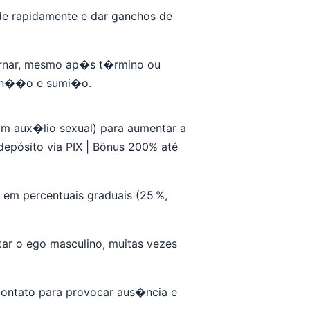
ade rapidamente e dar ganchos de
ornar, mesmo ap�s t�rmino ou
ten��o e sumi�o.
om aux�lio sexual) para aumentar a
epósito via PIX
|
Bônus 200% até
 em percentuais graduais (25 %,
tar o ego masculino, muitas vezes
contato para provocar aus�ncia e