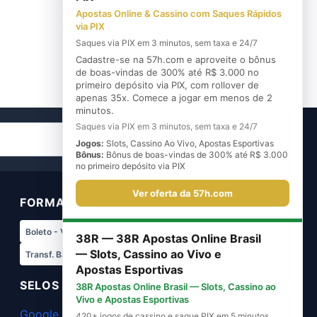
Apostas Online & Cassino com Saques Rápidos
via PIX
Saques via PIX em 3 minutos, sem taxa e 24/7
Cadastre-se na 57h.com e aproveite o bônus
de boas-vindas de 300% até R$ 3.000 no
primeiro depósito via PIX, com rollover de
apenas 35x. Comece a jogar em menos de 2
minutos.
Saques via PIX em 3 minutos, sem taxa e 24/7
Cadastre-se
Jogos:
Slots, Cassino Ao Vivo, Apostas Esportivas
Bônus:
Bônus de boas-vindas de 300% até R$ 3.000
no primeiro depósito via PIX
Ver oferta da 57h.com
FORMAS DE PAGAMENTO
Boleto - Vindi
Transf. Bradesco
38R — 38R Apostas Online Brasil
— Slots, Cassino ao Vivo e
Transf. Banco do Brasil
Pix - Vindi
Apostas Esportivas
SELOS DE SEGURANÇA
38R Apostas Online Brasil — Slots, Cassino ao
Vivo e Apostas Esportivas
Google Safe Browsing
420+ jogos de cassino e saque PIX em 5 minutos