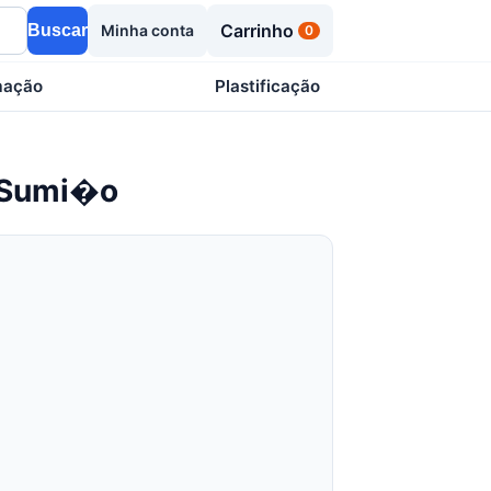
Carrinho
Buscar
Minha conta
0
mação
Plastificação
 Sumi�o