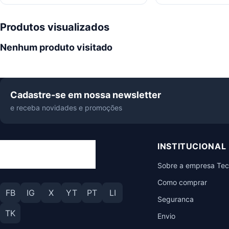
Produtos visualizados
Nenhum produto visitado
Cadastre-se em nossa newsletter
e receba novidades e promoções
INSTITUCIONAL
Sobre a empresa Te
Como comprar
FB
IG
X
YT
PT
LI
Seguranca
TK
Envio