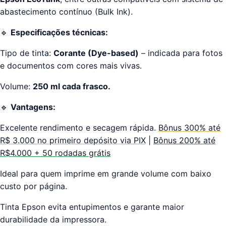
abastecimento contínuo (Bulk Ink).
🔹
Especificações técnicas:
Tipo de tinta:
Corante (Dye-based)
– indicada para fotos
e documentos com cores mais vivas.
Volume:
25
0
ml cada frasco.
🔹
Vantagens:
Excelente rendimento e secagem rápida.
Bônus 300% até
R$ 3.000 no primeiro depósito via PIX
|
Bônus 200% até
R$4.000 + 50 rodadas grátis
Ideal para quem imprime em grande volume com baixo
custo por página.
Tinta Epson evita entupimentos e garante maior
durabilidade da impressora.