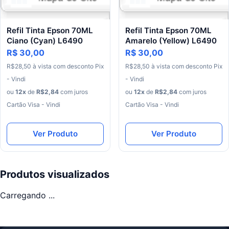
Refil Tinta Epson 70ML
Refil Tinta Epson 70ML
Ciano (Cyan) L6490
Amarelo (Yellow) L6490
R$ 30,00
R$ 30,00
R$
28
,
50
à
vista
com
desconto
Pix
R$
28
,
50
à
vista
com
desconto
Pix
- Vindi
- Vindi
ou
12
x
de
R$
2
,
84
com juros
ou
12
x
de
R$
2
,
84
com juros
Cartão Visa - Vindi
Cartão Visa - Vindi
Ver Produto
Ver Produto
Produtos visualizados
Carregando ...