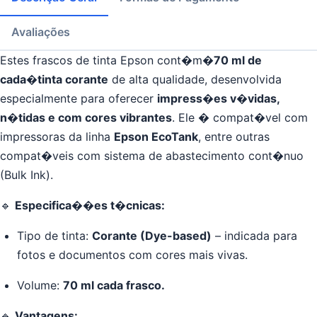
Avaliações
Estes frascos de tinta Epson cont�m�
70 ml de
cada�tinta corante
de alta qualidade, desenvolvida
especialmente para oferecer
impress�es v�vidas,
n�tidas e com cores vibrantes
. Ele � compat�vel com
impressoras da linha
Epson EcoTank
, entre outras
compat�veis com sistema de abastecimento cont�nuo
(Bulk Ink).
🔹
Especifica��es t�cnicas:
Tipo de tinta:
Corante (Dye-based)
– indicada para
fotos e documentos com cores mais vivas.
Volume:
70 ml cada frasco.
🔹
Vantagens: