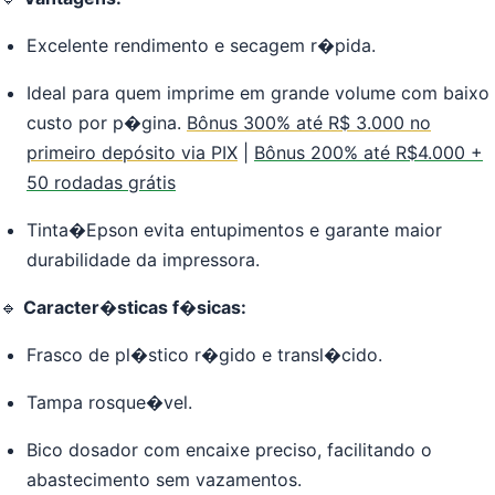
Excelente rendimento e secagem r�pida.
Ideal para quem imprime em grande volume com baixo
custo por p�gina.
Bônus 300% até R$ 3.000 no
primeiro depósito via PIX
|
Bônus 200% até R$4.000 +
50 rodadas grátis
Tinta�Epson evita entupimentos e garante maior
durabilidade da impressora.
🔹
Caracter�sticas f�sicas:
Frasco de pl�stico r�gido e transl�cido.
Tampa rosque�vel.
Bico dosador com encaixe preciso, facilitando o
abastecimento sem vazamentos.