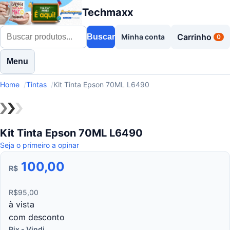
Techmaxx
Carrinho
Buscar
Minha conta
0
Menu
Home
Tintas
Kit Tinta Epson 70ML L6490
Kit Tinta Epson 70ML L6490
Seja o primeiro a opinar
100,00
R$
R$
95
,
00
à
vista
com
desconto
Pix - Vindi