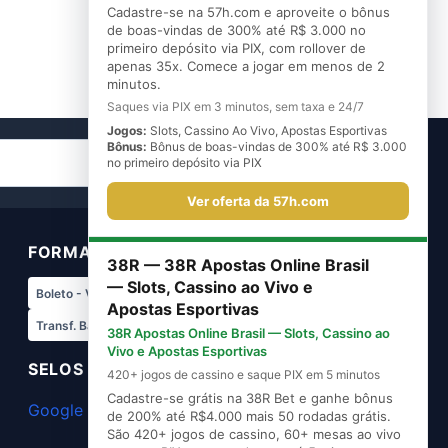
Cadastre-se na 57h.com e aproveite o bônus
de boas-vindas de 300% até R$ 3.000 no
primeiro depósito via PIX, com rollover de
apenas 35x. Comece a jogar em menos de 2
minutos.
Saques via PIX em 3 minutos, sem taxa e 24/7
Jogos:
Slots, Cassino Ao Vivo, Apostas Esportivas
Bônus:
Bônus de boas-vindas de 300% até R$ 3.000
Cadastre-se
no primeiro depósito via PIX
Ver oferta da 57h.com
FORMAS DE PAGAMENTO
38R — 38R Apostas Online Brasil
— Slots, Cassino ao Vivo e
Boleto - Vindi
Transf. Bradesco
Apostas Esportivas
Transf. Banco do Brasil
Pix - Vindi
38R Apostas Online Brasil — Slots, Cassino ao
Vivo e Apostas Esportivas
SELOS DE SEGURANÇA
420+ jogos de cassino e saque PIX em 5 minutos
Cadastre-se grátis na 38R Bet e ganhe bônus
Google Safe Browsing
de 200% até R$4.000 mais 50 rodadas grátis.
São 420+ jogos de cassino, 60+ mesas ao vivo