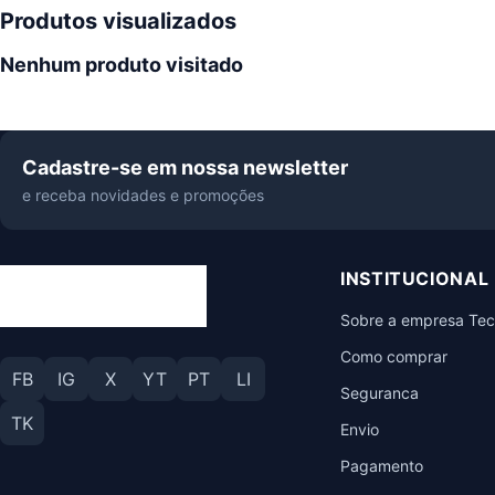
Produtos visualizados
Nenhum produto visitado
Cadastre-se em nossa newsletter
e receba novidades e promoções
INSTITUCIONAL
Sobre a empresa Te
Como comprar
FB
IG
X
YT
PT
LI
Seguranca
TK
Envio
Pagamento