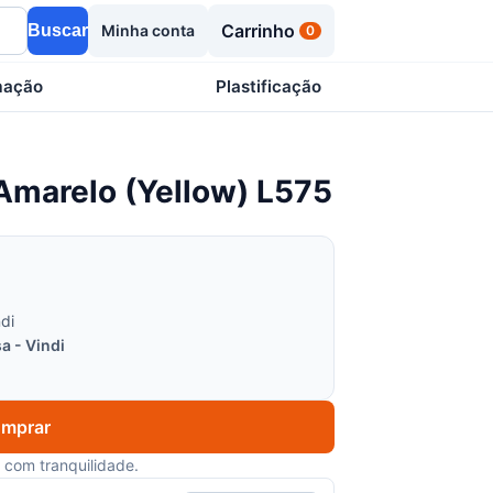
Carrinho
Buscar
Minha conta
0
mação
Plastificação
Amarelo (Yellow) L575
di
a - Vindi
mprar
com tranquilidade.