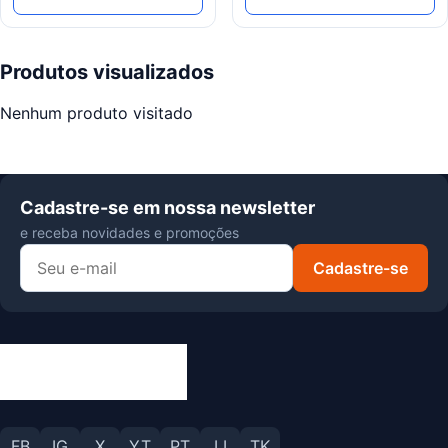
Produtos visualizados
Nenhum produto visitado
Cadastre-se em nossa newsletter
e receba novidades e promoções
Cadastre-se
FB
IG
X
YT
PT
LI
TK