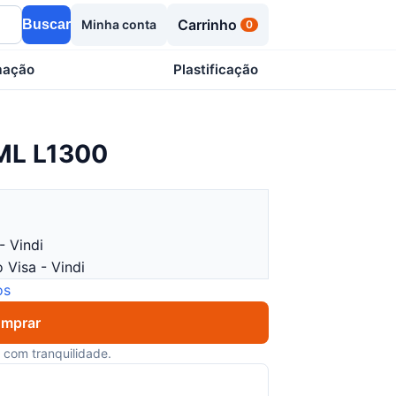
Carrinho
Buscar
Minha conta
0
mação
Plastificação
0ML L1300
- Vindi
 Visa - Vindi
os
mprar
com tranquilidade.