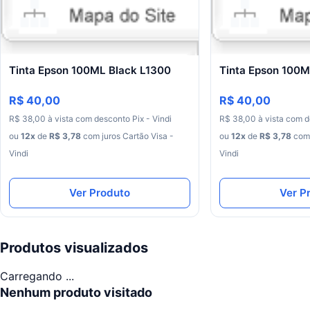
Tinta Epson 100ML Black L1300
Tinta Epson 100
R$ 40,00
R$ 40,00
R$
38
,
00
à
vista
com
desconto
Pix - Vindi
R$
38
,
00
à
vista
com
d
ou
12
x
de
R$
3
,
78
com juros
Cartão Visa -
ou
12
x
de
R$
3
,
78
com 
Vindi
Vindi
Ver Produto
Ver P
Produtos visualizados
Carregando ...
Nenhum produto visitado