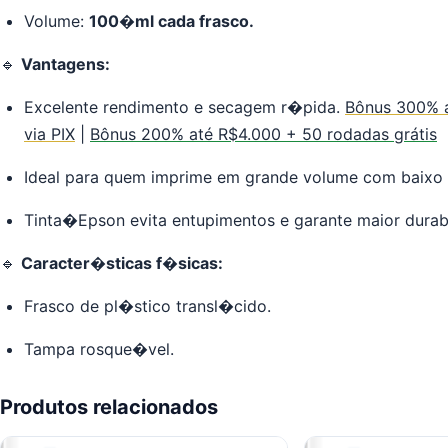
Volume:
10
0
�ml cada frasco.
🔹
Vantagens:
Excelente rendimento e secagem r�pida.
Bônus 300% a
via PIX
|
Bônus 200% até R$4.000 + 50 rodadas grátis
Ideal para quem imprime em grande volume com baixo 
Tinta�Epson evita entupimentos e garante maior durabi
🔹
Caracter�sticas f�sicas:
Frasco de pl�stico transl�cido.
Tampa rosque�vel.
Produtos relacionados