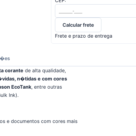
CEP:
Calcular frete
Frete e prazo de entrega
��es
ta corante
de alta qualidade,
vidas, n�tidas e com cores
pson EcoTank
, entre outras
lk Ink).
tos e documentos com cores mais