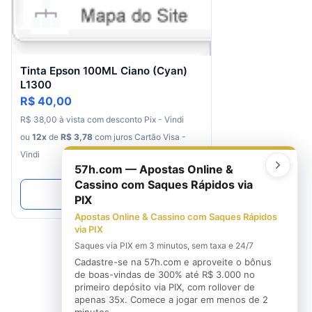
Tinta Epson 100ML Ciano (Cyan)
L1300
R$ 40,00
R$
38
,
00
à
vista
com
desconto
Pix - Vindi
ou
12
x
de
R$
3
,
78
com juros
Cartão Visa -
Vindi
57h.com — Apostas Online &
Cassino com Saques Rápidos via
Ver Produto
PIX
Apostas Online & Cassino com Saques Rápidos
via PIX
Saques via PIX em 3 minutos, sem taxa e 24/7
Cadastre-se na 57h.com e aproveite o bônus
de boas-vindas de 300% até R$ 3.000 no
primeiro depósito via PIX, com rollover de
apenas 35x. Comece a jogar em menos de 2