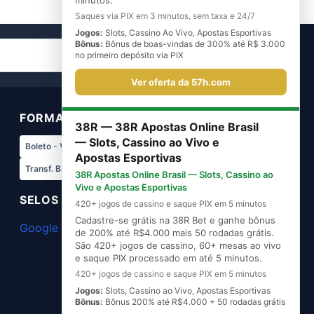
minutos.
Saques via PIX em 3 minutos, sem taxa e 24/7
Jogos:
Slots, Cassino Ao Vivo, Apostas Esportivas
Bônus:
Bônus de boas-vindas de 300% até R$ 3.000
Cadastre-se
no primeiro depósito via PIX
Ver oferta da 57h.com
FORMAS DE PAGAMENTO
38R — 38R Apostas Online Brasil
— Slots, Cassino ao Vivo e
Boleto - Vindi
Transf. Bradesco
Apostas Esportivas
Transf. Banco do Brasil
Pix - Vindi
38R Apostas Online Brasil — Slots, Cassino ao
Vivo e Apostas Esportivas
SELOS DE SEGURANÇA
420+ jogos de cassino e saque PIX em 5 minutos
Cadastre-se grátis na 38R Bet e ganhe bônus
Google Safe Browsing
de 200% até R$4.000 mais 50 rodadas grátis.
São 420+ jogos de cassino, 60+ mesas ao vivo
e saque PIX processado em até 5 minutos.
420+ jogos de cassino e saque PIX em 5 minutos
Jogos:
Slots, Cassino ao Vivo, Apostas Esportivas
Bônus:
Bônus 200% até R$4.000 + 50 rodadas grátis