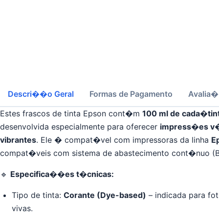
Descri��o Geral
Formas de Pagamento
Avalia
Estes frascos de tinta Epson cont�m
10
0 ml de cada�tin
desenvolvida especialmente para oferecer
impress�es v�
vibrantes
. Ele � compat�vel com impressoras da linha
E
compat�veis com sistema de abastecimento cont�nuo (Bu
🔹
Especifica��es t�cnicas:
Tipo de tinta:
Corante (Dye-based)
– indicada para fo
vivas.