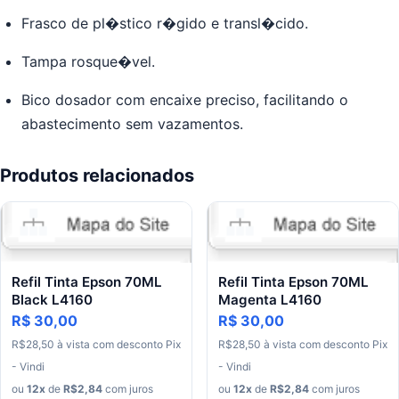
Frasco de pl�stico r�gido e transl�cido.
Tampa rosque�vel.
Bico dosador com encaixe preciso, facilitando o
abastecimento sem vazamentos.
Produtos relacionados
Refil Tinta Epson 70ML
Refil Tinta Epson 70ML
Black L4160
Magenta L4160
R$ 30,00
R$ 30,00
R$
28
,
50
à
vista
com
desconto
Pix
R$
28
,
50
à
vista
com
desconto
Pix
- Vindi
- Vindi
ou
12
x
de
R$
2
,
84
com juros
ou
12
x
de
R$
2
,
84
com juros