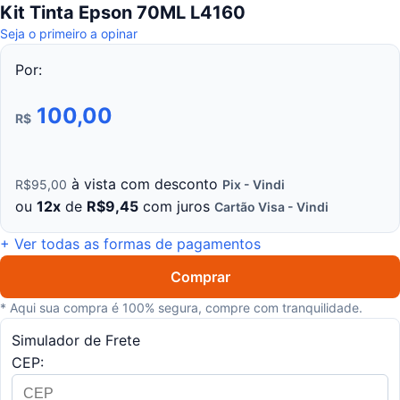
Kit Tinta Epson 70ML L4160
Seja o primeiro a opinar
Por:
100,00
R$
à
vista
com
desconto
R$
95
,
00
Pix - Vindi
ou
12
x
de
R$
9
,
45
com juros
Cartão Visa - Vindi
+ Ver todas as formas de pagamentos
Comprar
* Aqui sua compra é 100% segura, compre com tranquilidade.
Simulador de Frete
CEP: