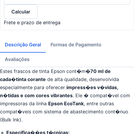
Calcular
Frete e prazo de entrega
Descrição Geral
Formas de Pagamento
Avaliações
Estes frascos de tinta Epson cont�m�
70 ml de
cada�tinta corante
de alta qualidade, desenvolvida
especialmente para oferecer
impress�es v�vidas,
n�tidas e com cores vibrantes
. Ele � compat�vel com
impressoras da linha
Epson EcoTank
, entre outras
compat�veis com sistema de abastecimento cont�nuo
(Bulk Ink).
🔹
Especifica��es t�cnicas: