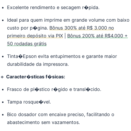
Excelente rendimento e secagem r�pida.
Ideal para quem imprime em grande volume com baixo
custo por p�gina.
Bônus 300% até R$ 3.000 no
primeiro depósito via PIX
|
Bônus 200% até R$4.000 +
50 rodadas grátis
Tinta�Epson evita entupimentos e garante maior
durabilidade da impressora.
🔹
Caracter�sticas f�sicas:
Frasco de pl�stico r�gido e transl�cido.
Tampa rosque�vel.
Bico dosador com encaixe preciso, facilitando o
abastecimento sem vazamentos.