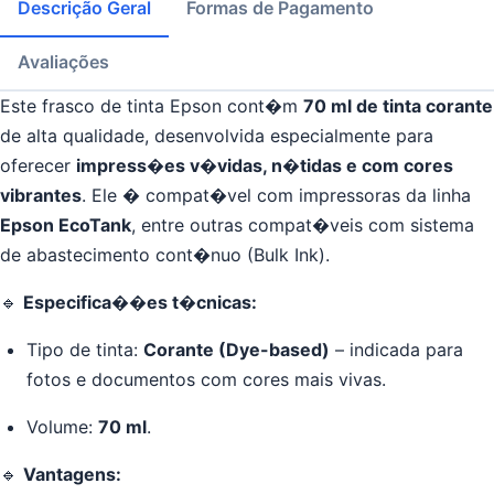
Descrição Geral
Formas de Pagamento
Avaliações
Este frasco de tinta Epson cont�m
70 ml de tinta corante
de alta qualidade, desenvolvida especialmente para
oferecer
impress�es v�vidas, n�tidas e com cores
vibrantes
. Ele � compat�vel com impressoras da linha
Epson EcoTank
, entre outras compat�veis com sistema
de abastecimento cont�nuo (Bulk Ink).
🔹
Especifica��es t�cnicas:
Tipo de tinta:
Corante (Dye-based)
– indicada para
fotos e documentos com cores mais vivas.
Volume:
70 ml
.
🔹
Vantagens: