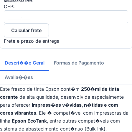
Simulador de Frete
CEP:
Calcular frete
Frete e prazo de entrega
Descri��o Geral
Formas de Pagamento
Avalia��es
Este frasco de tinta Epson cont�m
250
�
ml de tinta
corante
de alta qualidade, desenvolvida especialmente
para oferecer
impress�es v�vidas, n�tidas e com
cores vibrantes
. Ele � compat�vel com impressoras da
linha
Epson EcoTank
, entre outras compat�veis com
sistema de abastecimento cont�nuo (Bulk Ink).