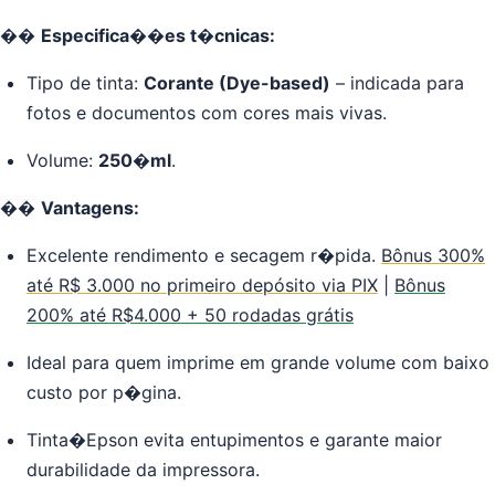
��
Especifica��es t�cnicas:
Tipo de tinta:
Corante (Dye-based)
– indicada para
fotos e documentos com cores mais vivas.
Volume:
250�
ml
.
��
Vantagens:
Excelente rendimento e secagem r�pida.
Bônus 300%
até R$ 3.000 no primeiro depósito via PIX
|
Bônus
200% até R$4.000 + 50 rodadas grátis
Ideal para quem imprime em grande volume com baixo
custo por p�gina.
Tinta�Epson evita entupimentos e garante maior
durabilidade da impressora.