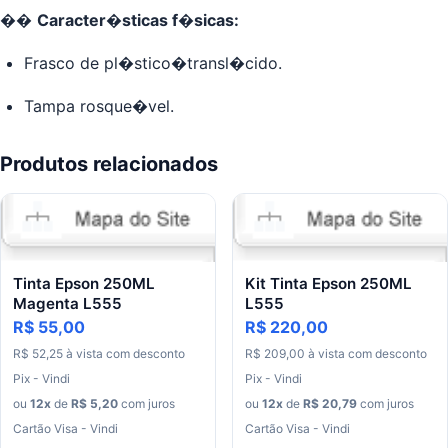
��
Caracter�sticas f�sicas:
Frasco de pl�stico�transl�cido.
Tampa rosque�vel.
Produtos relacionados
Tinta Epson 250ML
Kit Tinta Epson 250ML
Magenta L555
L555
R$ 55,00
R$ 220,00
R$
52
,
25
à
vista
com
desconto
R$
209
,
00
à
vista
com
desconto
Pix - Vindi
Pix - Vindi
ou
12
x
de
R$
5
,
20
com juros
ou
12
x
de
R$
20
,
79
com juros
Cartão Visa - Vindi
Cartão Visa - Vindi